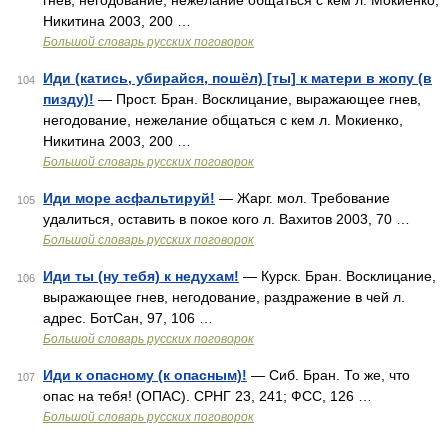
гнев, негодование, нежелание общаться с кем л. Мокиенко,
Никитина 2003, 200 …
Большой словарь русских поговорок
Иди (катись, убирайся, пошёл) [ты] к матери в жопу (в
104
пизду)!
— Прост. Бран. Восклицание, выражающее гнев,
негодование, нежелание общаться с кем л. Мокиенко,
Никитина 2003, 200 …
Большой словарь русских поговорок
Иди море асфальтируй!
— Жарг. мол. Требование
105
удалиться, оставить в покое кого л. Вахитов 2003, 70 …
Большой словарь русских поговорок
Иди ты (ну тебя) к недухам!
— Курск. Бран. Восклицание,
106
выражающее гнев, негодование, раздражение в чей л.
адрес. БотСан, 97, 106 …
Большой словарь русских поговорок
Иди к опасному (к опасным)!
— Сиб. Бран. То же, что
107
опас на тебя! (ОПАС). СРНГ 23, 241; ФСС, 126 …
Большой словарь русских поговорок