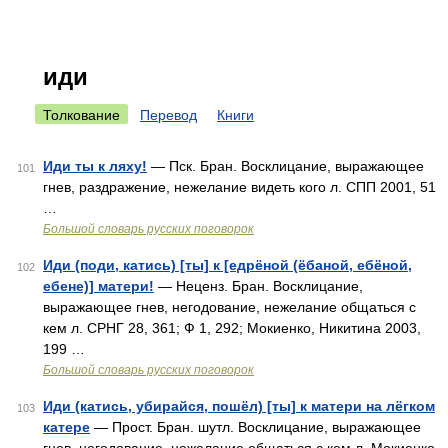
иди
Толкование
Перевод
Книги
Иди ты к ляху!
— Пск. Бран. Восклицание, выражающее
101
гнев, раздражение, нежелание видеть кого л. СПП 2001, 51
…
Большой словарь русских поговорок
Иди (поди, катись) [ты] к [едрёной (ёбаной, ебёной,
102
ебене)] матери!
— Неценз. Бран. Восклицание,
выражающее гнев, негодование, нежелание общаться с
кем л. СРНГ 28, 361; Ф 1, 292; Мокиенко, Никитина 2003,
199 …
Большой словарь русских поговорок
Иди (катись, убирайся, пошёл) [ты] к матери на лёгком
103
катере
— Прост. Бран. шутл. Восклицание, выражающее