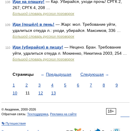
Иди на опашку!
— Кар. Убирайся, уходи прочь! СРГК 2,
108
267; СРГК 4, 208 …
Большой словарь русских поговорок
Иди (пошёл) в пень!
— Жарг. мол. Требование уйти,
109
удалиться откуда л.: уходи, убирайся. Максимов, 336 …
Большой словарь русских поговорок
Иди (убирайся) в пизду!
— Неценз. Бран. Требование
110
уйти, удалиться откуда л. Мокиенко, Никитина 2003, 254 …
Большой словарь русских поговорок
Страницы
←
Предыдущая
Следующая
→
1
2
3
4
5
6
7
8
9
10
11
12
13
© Академик, 2000-2026
18+
Обратная связь:
Техподдержка
,
Реклама на сайте
👣 Путешествия